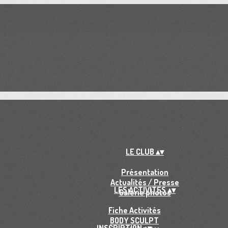
LE CLUB
▴
▾
Présentation
Actualités / Presse
LES ACTIVITES
▴
▾
Galerie photos
Fiche Activités
BODY SCULPT