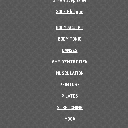
SIMON Stéphanie
SOLE Philippe
BODY SCULPT
BODY TONIC
DANSES
GYM D'ENTRETIEN
MUSCULATION
PEINTURE
PILATES
STRETCHING
YOGA