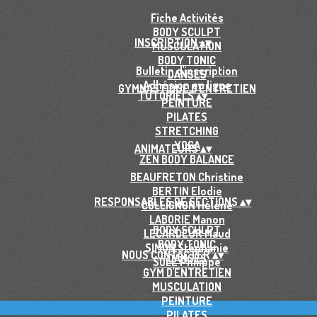
Fiche Activités
BODY SCULPT
INSCRIPTION
▴
▾
MUSCULATION
BODY TONIC
Bulletin d'inscription
DANSES
Adhésion en ligne
GYMNASTIQUE D'ENTRETIEN
TUTORIELS
▴
▾
PEINTURE
PILATES
STRETCHING
YOGA
ANIMATEURS
▴
▾
ZEN BODY BALANCE
BEAUFRETON Christine
BERTIN Elodie
RESPONSABLES DE SECTIONS
▴
▾
COLLIGNON Héléne
LABORIE Manon
BODY SCULPT
LECARDEUR Maud
BODY TONIC
SIMON Stéphanie
NOUS CONTACTER
▴
▾
DANSES
SOLE Philippe
GYM D'ENTRETIEN
MUSCULATION
PEINTURE
PILATES