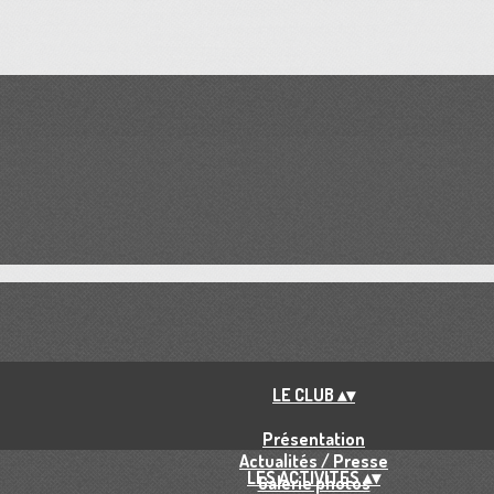
LE CLUB
▴
▾
Présentation
Actualités / Presse
LES ACTIVITES
▴
▾
Galerie photos