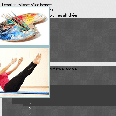
Exporter les lignes sélectionnées
Exporter toutes les colonnes
Exporter uniquement les colonnes affichées
Menu
<
>
Présentation
Actualités / Presse
Galerie photos
Ajoutez un logo, un bouton, des réseaux sociaux
Cliquez pour éditer