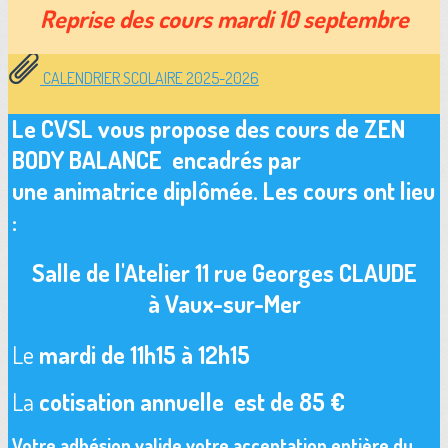
Reprise des cours mardi 10 septembre
CALENDRIER SCOLAIRE 2025-2026
Le CVSL vous propose des cours de
ZEN
BODY BALANCE
encadrés par
une animatrice diplômée. Les cours ont lieu
:
Salle de l'Atelier 11 rue Georges CLAUDE
à Vaux-sur-Mer
Le
mardi de 11h15 à 12h15
La
cotisation annuelle est de 85 €
Votre adhésion valide votre acceptation entière du