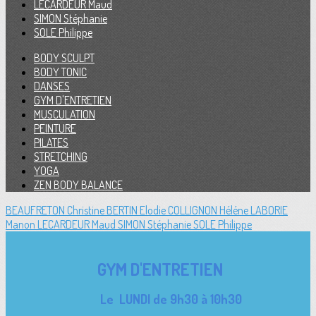
LECARDEUR Maud
SIMON Stéphanie
SOLE Philippe
BODY SCULPT
BODY TONIC
DANSES
GYM D'ENTRETIEN
MUSCULATION
PEINTURE
PILATES
STRETCHING
YOGA
ZEN BODY BALANCE
BEAUFRETON Christine
BERTIN Elodie
COLLIGNON Héléne
LABORIE
Manon
LECARDEUR Maud
SIMON Stéphanie
SOLE Philippe
GYM D'ENTRETIEN
Le LUNDI de 9h30 à 10h30