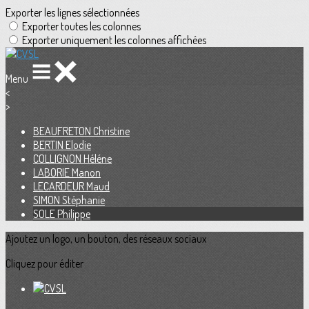
Exporter les lignes sélectionnées
Exporter toutes les colonnes
Exporter uniquement les colonnes affichées
Menu
<
>
BEAUFRETON Christine
BERTIN Elodie
COLLIGNON Héléne
LABORIE Manon
LECARDEUR Maud
SIMON Stéphanie
SOLE Philippe
Ajoutez un logo, un bouton, des réseaux sociaux
Cliquez pour éditer