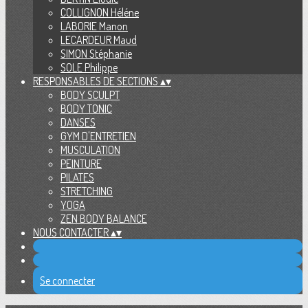
COLLIGNON Héléne
LABORIE Manon
LECARDEUR Maud
SIMON Stéphanie
SOLE Philippe
RESPONSABLES DE SECTIONS
▴
▾
BODY SCULPT
BODY TONIC
DANSES
GYM D'ENTRETIEN
MUSCULATION
PEINTURE
PILATES
STRETCHING
YOGA
ZEN BODY BALANCE
NOUS CONTACTER
▴
▾
Se connecter