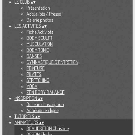
LE CLUB
▴
▾
Présentation
Actualités / Presse
Galerie photos
LES ACTIVITES
▴
▾
Fiche Activités
BODY SCULPT
MUSCULATION
BODY TONIC
DANSES
GYMNASTIQUE D'ENTRETIEN
PEINTURE
PILATES
STRETCHING
YOGA
ZEN BODY BALANCE
INSCRIPTION
▴
▾
Bulletin d'inscription
Adhésion en ligne
TUTORIELS
▴
▾
ANIMATEURS
▴
▾
BEAUFRETON Christine
BERTIN Elodie